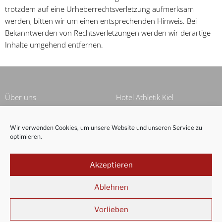
trotzdem auf eine Urheberrechtsverletzung aufmerksam
werden, bitten wir um einen entsprechenden Hinweis. Bei
Bekanntwerden von Rechtsverletzungen werden wir derartige
Inhalte umgehend entfernen.
Über uns
Hotel Athletik Kiel
Zimmer
Rehmkamp 1
Aktiv
24161 Altenholz
Wir verwenden Cookies, um unsere Website und unseren Service zu
Kontakt
Mail:
info@hotel-athletik.de
optimieren.
Jobs
Tel.:
+49 (0) 431 55607298
Datenschutz
Fax: +49 (0) 431 55607291
Akzeptieren
Impressum
AGB
Ablehnen
Copyright 2023
Vorlieben